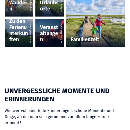
© Inola Hofrichter
© @Inga Kimbel
Wander
Urlaubs
n
orte
© Florian Trykowski
Zu den
© Inola Hofrichter
© Inola Hofrichter
Ferienu
Veranst
nterkün
altunge
ften
n
Familienzeit
UNVERGESSLICHE MOMENTE UND
ERINNERUNGEN
Wie wertvoll sind tolle Erinnerungen, schöne Momente und
Dinge, an die man sich gerne und vor allem lange zurück
erinnert?