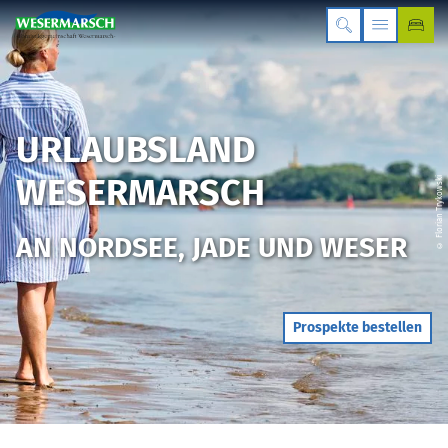
URLAUBSLAND
WESERMARSCH
© Florian Trykowski
AN NORDSEE, JADE UND WESER
Prospekte bestellen