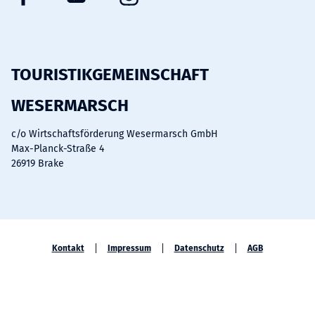
a
o
n
c
u
s
e
t
t
b
u
a
TOURISTIKGEMEINSCHAFT
o
b
g
WESERMARSCH
o
e
r
k
a
c/o Wirtschaftsförderung Wesermarsch GmbH
m
Max-Planck-Straße 4
26919 Brake
Kontakt
Impressum
Datenschutz
AGB