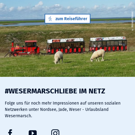
© Morena Rieken
zum Reiseführer
#WESERMARSCHLIEBE IM NETZ
Folge uns für noch mehr Impressionen auf unseren sozialen
Netzwerken unter Nordsee, Jade, Weser - Urlaubsland
Wesermarsch.
F
Y
I