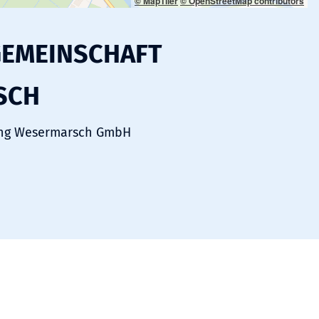
© MapTiler
© OpenStreetMap contributors
GEMEINSCHAFT
SCH
rung Wesermarsch GmbH