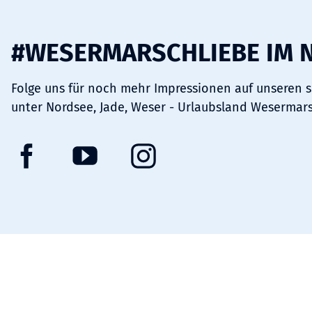
#WESERMARSCHLIEBE IM 
Folge uns für noch mehr Impressionen auf unseren 
unter Nordsee, Jade, Weser - Urlaubsland Wesermar
F
Y
I
a
o
n
c
u
s
e
t
t
b
u
a
o
b
g
o
e
r