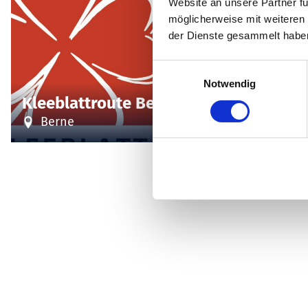
Website an unsere Partner fü
© Stefan Ziegler
möglicherweise mit weiteren
der Dienste gesammelt habe
E
Radfah
Notwendig
i
Kleeblattroute Berne
Deich 
n
w
Berne
Berne
i
l
l
i
g
u
n
g
s
a
u