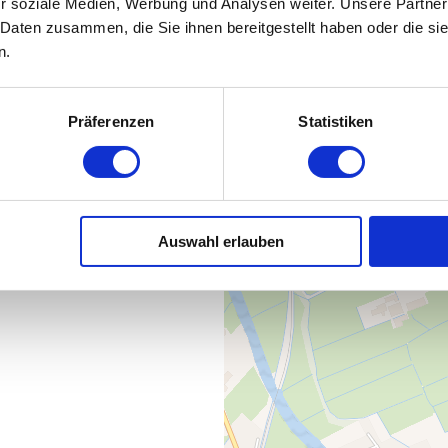
| Touristikgemeinschaft Wesermarsch, Florian Trykowski
r soziale Medien, Werbung und Analysen weiter. Unsere Partner
 Daten zusammen, die Sie ihnen bereitgestellt haben oder die s
n.
ren zwischen
Präferenzen
Statistiken
und Moor
CC-BY
©
Auswahl erlauben