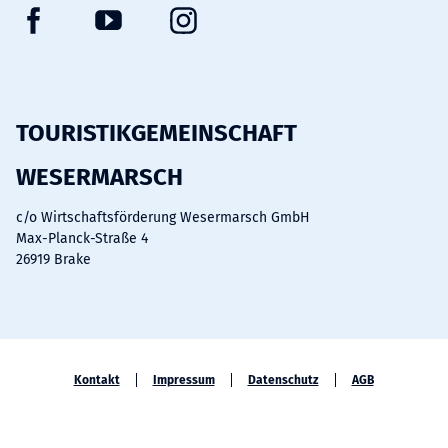
F
Y
I
a
o
n
c
u
s
e
t
t
b
u
a
TOURISTIKGEMEINSCHAFT
o
b
g
WESERMARSCH
o
e
r
k
a
c/o Wirtschaftsförderung Wesermarsch GmbH
m
Max-Planck-Straße 4
26919 Brake
Kontakt
Impressum
Datenschutz
AGB