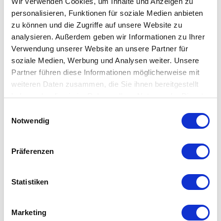
| (c)floriantrykowski.de, Florian Trykowski
Wir verwenden Cookies, um Inhalte und Anzeigen zu
personalisieren, Funktionen für soziale Medien anbieten
zu können und die Zugriffe auf unsere Website zu
analysieren. Außerdem geben wir Informationen zu Ihrer
CC-BY
Verwendung unserer Website an unsere Partner für
©
soziale Medien, Werbung und Analysen weiter. Unsere
Deutsche Sielroute (Butjadingen, Nordenham,
Partner führen diese Informationen möglicherweise mit
Stadland, Brake, Elsfleth, Berne, Lemwerder,
weiteren Daten zusammen, die Sie ihnen bereitgestellt
Ovelgönne Jade)
haben oder die sie im Rahmen Ihrer Nutzung der Dienste
Stadland
gesammelt haben.
E
Notwendig
i
96 km lang
n
w
Präferenzen
i
l
l
Statistiken
i
g
Marketing
u