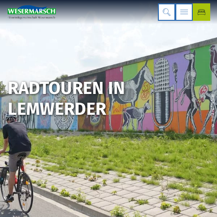
RADTOUREN IN
© Inola Hofrichter
LEMWERDER