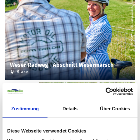
| (c)floriantrykowski.de, Florian Trykowski
CC-BY
©
Weser-Radweg - Abschnitt Wesermarsch
Brake
188.2 km lang
Zustimmung
Details
Über Cookies
Diese Webseite verwendet Cookies