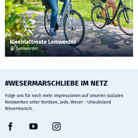
CC-BY-SA
©
Kleeblattroute Lemwerder
Lemwerder
#WESERMARSCHLIEBE IM NETZ
Folge uns für noch mehr Impressionen auf unseren sozialen
Netzwerken unter Nordsee, Jade, Weser - Urlaubsland
Wesermarsch.
F
Y
I
a
o
n