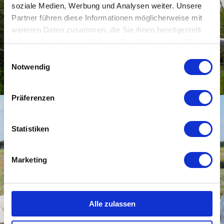
soziale Medien, Werbung und Analysen weiter. Unsere
Partner führen diese Informationen möglicherweise mit
weiteren Daten zusammen, die Sie ihnen bereitgestellt
haben oder die sie im Rahmen Ihrer Nutzung der Dienste
gesammelt haben.
E
Notwendig
i
n
w
Präferenzen
i
l
l
Statistiken
i
g
Marketing
u
n
g
s
Alle zulassen
a