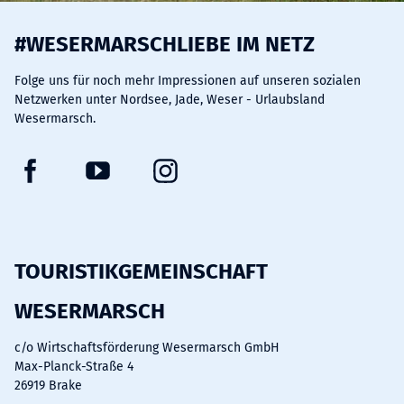
#WESERMARSCHLIEBE IM NETZ
Folge uns für noch mehr Impressionen auf unseren sozialen
Netzwerken unter Nordsee, Jade, Weser - Urlaubsland
Wesermarsch.
F
Y
I
a
o
n
c
u
s
e
t
t
b
u
a
TOURISTIKGEMEINSCHAFT
o
b
g
WESERMARSCH
o
e
r
k
a
c/o Wirtschaftsförderung Wesermarsch GmbH
m
Max-Planck-Straße 4
26919 Brake