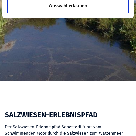
u
Auswahl erlauben
s
w
a
h
l
SALZWIESEN-ERLEBNISPFAD
Der Salzwiesen-Erlebnispfad Sehestedt führt vom
Schwimmenden Moor durch die Salzwiesen zum Wattenmeer