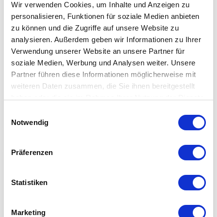
zahlreichen Rad- und Wanderwegen kann man die Seele
Wir verwenden Cookies, um Inhalte und Anzeigen zu
baumeln lassen, Weser-Radweg und Sielroute führen auf
personalisieren, Funktionen für soziale Medien anbieten
ausgewählten Strecken zu den schönsten Teilen der Gemeinde.
zu können und die Zugriffe auf unsere Website zu
analysieren. Außerdem geben wir Informationen zu Ihrer
Verwendung unserer Website an unsere Partner für
soziale Medien, Werbung und Analysen weiter. Unsere
Partner führen diese Informationen möglicherweise mit
weiteren Daten zusammen, die Sie ihnen bereitgestellt
haben oder die sie im Rahmen Ihrer Nutzung der Dienste
gesammelt haben.
E
Notwendig
i
n
Suchen
Filtern
Sortieren
Karte
w
Präferenzen
i
l
l
Statistiken
i
g
Marketing