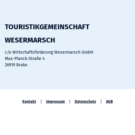
a
o
n
c
u
s
e
t
t
b
u
a
TOURISTIKGEMEINSCHAFT
o
b
g
WESERMARSCH
o
e
r
k
a
c/o Wirtschaftsförderung Wesermarsch GmbH
m
Max-Planck-Straße 4
26919 Brake
Kontakt
Impressum
Datenschutz
AGB