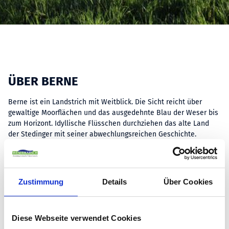
ÜBER BERNE
Berne ist ein Landstrich mit Weitblick. Die Sicht reicht über
gewaltige Moorflächen und das ausgedehnte Blau der Weser bis
zum Horizont. Idyllische Flüsschen durchziehen das alte Land
der Stedinger mit seiner abwechlungsreichen Geschichte.
Strände mit feinstem Wesersand, Leuchtfeuer, Werften, große
Pötte und schnittige Yachten sind Teil des maritimen Flairs, das
Einheimische und Gäste schätzen wissen. Die Natur Bernes
wartet mit einem reichhaltigen Tier- und Pflanzenleben auf Dich:
Zustimmung
Details
Über Cookies
Kühe, Schafe Störche, und nicht zu vergessen die berühmten
Schachbrettblumen auf der Juliusplate. Per Fahrrad oder per
Pedes, auf dem Pferd oder mit dem Kanu - die Schönheit der
Diese Webseite verwendet Cookies
Landschaft lässt sich hier auf vielfältige Weise erkunden. Auf