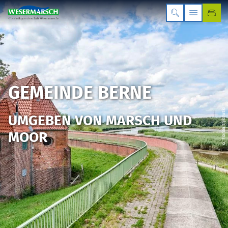
GEMEINDE BERNE
© Florian Trykowski
UMGEBEN VON MARSCH UND
MOOR