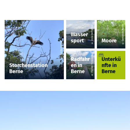
© Gemeinde Berne
© Inola Hofrichter
Wasser
sport
Moore
© Benita Santjer
© Florian Trykowski
Radfahr
Unterkü
Storchenstation
en in
nfte in
Berne
Berne
Berne