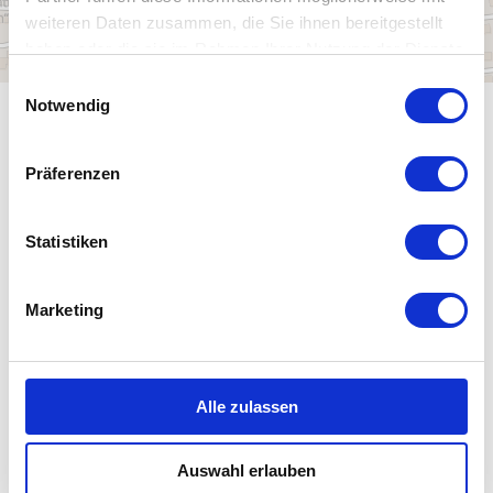
weiteren Daten zusammen, die Sie ihnen bereitgestellt
haben oder die sie im Rahmen Ihrer Nutzung der Dienste
gesammelt haben.
E
Notwendig
i
ALLGEMEINE INFORMATIONEN
n
w
Präferenzen
i
l
l
Statistiken
ÖFFNUNGSZEITEN
i
g
Marketing
u
PREISINFORMATIONEN
n
g
s
Alle zulassen
a
u
WEITERE SEHENSWÜRDIGKEITEN
Auswahl erlauben
s