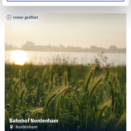
w
a
h
Immer geöffnet
l
Bahnhof Nordenham
Nordenham