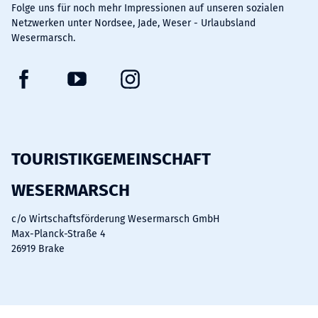
Folge uns für noch mehr Impressionen auf unseren sozialen
Netzwerken unter Nordsee, Jade, Weser - Urlaubsland
Wesermarsch.
F
Y
I
a
o
n
c
u
s
e
t
t
b
u
a
TOURISTIKGEMEINSCHAFT
o
b
g
WESERMARSCH
o
e
r
k
a
c/o Wirtschaftsförderung Wesermarsch GmbH
m
Max-Planck-Straße 4
26919 Brake