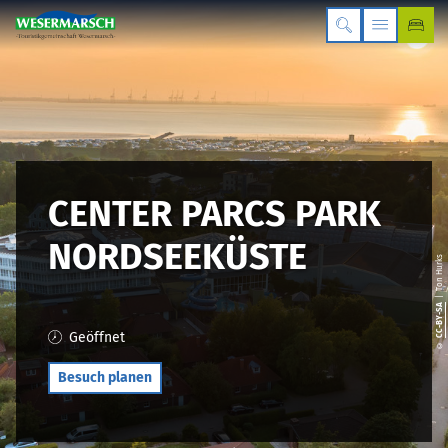
CENTER PARCS PARK
NORDSEEKÜSTE
| Ton Hurks
CC-BY-SA
Geöffnet
©
Besuch planen