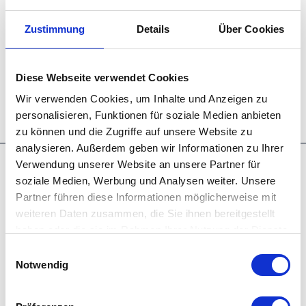
Zustimmung
Details
Über Cookies
Diese Webseite verwendet Cookies
Wir verwenden Cookies, um Inhalte und Anzeigen zu
personalisieren, Funktionen für soziale Medien anbieten
zu können und die Zugriffe auf unsere Website zu
analysieren. Außerdem geben wir Informationen zu Ihrer
Verwendung unserer Website an unsere Partner für
soziale Medien, Werbung und Analysen weiter. Unsere
AUF DER KARTE
Partner führen diese Informationen möglicherweise mit
weiteren Daten zusammen, die Sie ihnen bereitgestellt
Center Parcs Park Nordseeküste
haben oder die sie im Rahmen Ihrer Nutzung der Dienste
Nordseeallee
gesammelt haben.
E
26969 Butjadingen - Tossens
Notwendig
i
Deutschland
n
Tel.:
04736 928 9494
w
E-Mail:
nordseekueste@groupepvcp.com