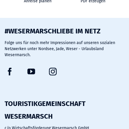
Anreise planen
PDF erzeugen
#WESERMARSCHLIEBE IM NETZ
Folge uns für noch mehr Impressionen auf unseren sozialen
Netzwerken unter Nordsee, Jade, Weser - Urlaubsland
Wesermarsch.
F
Y
I
a
o
n
c
u
s
e
t
t
b
u
a
TOURISTIKGEMEINSCHAFT
o
b
g
WESERMARSCH
o
e
r
k
a
c/o Wirtschaftsförderung Wesermarsch GmbH