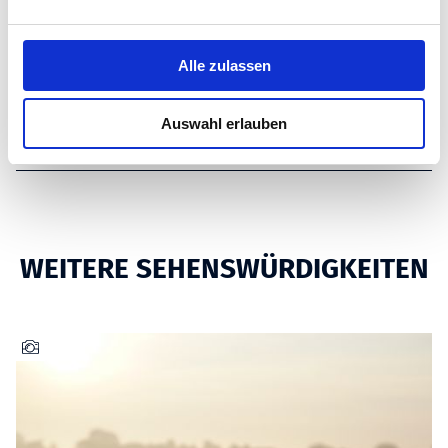
ZAHLUNGSMITTEL
n
g
s
Alle zulassen
PREISINFORMATIONEN
a
u
Auswahl erlauben
s
ANREISE
w
a
h
l
WEITERE SEHENSWÜRDIGKEITEN