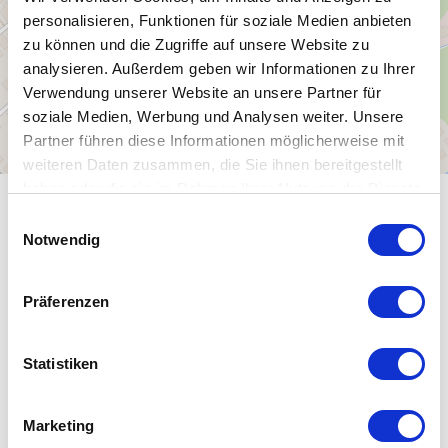
personalisieren, Funktionen für soziale Medien anbieten
zu können und die Zugriffe auf unsere Website zu
analysieren. Außerdem geben wir Informationen zu Ihrer
Verwendung unserer Website an unsere Partner für
soziale Medien, Werbung und Analysen weiter. Unsere
Partner führen diese Informationen möglicherweise mit
weiteren Daten zusammen, die Sie ihnen bereitgestellt
haben oder die sie im Rahmen Ihrer Nutzung der Dienste
gesammelt haben.
ALLGEMEINE INFORMATIONEN
E
Notwendig
i
n
w
Präferenzen
i
ÖFFNUNGSZEITEN
l
l
Statistiken
i
EIGNUNG
g
Marketing
u