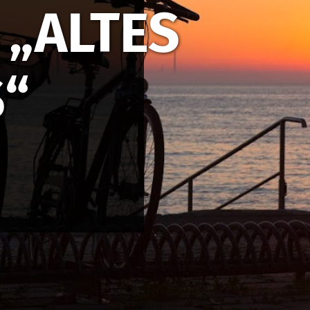
 „ALTES
“