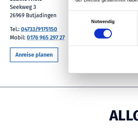
Seekweg 3
E
26969 Butjadingen
Notwendig
i
Tel.:
04733/9175150
n
w
Mobil:
0176 965 297 27
i
l
Anreise planen
l
i
g
u
n
g
s
ALL
a
u
s
w