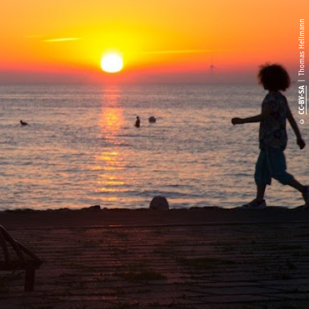
| Thomas Hellmann
CC-BY-SA
©