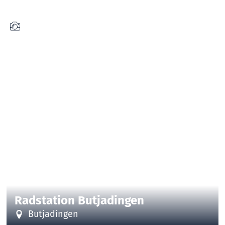
| ALEXANDER KASSNER, ALEX K. MEDIA
CC-BY-SA
©
Radstation Butjadingen
Butjadingen