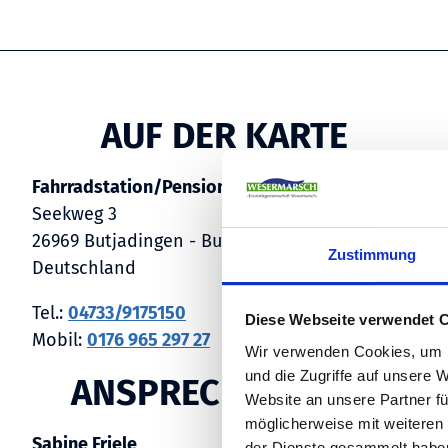
AUF DER KARTE
Fahrradstation/Pension „Altes Zollhaus“
Seekweg 3
26969 Butjadingen - Burhave
Zustimmung
Deutschland
Tel.:
04733/9175150
Diese Webseite verwendet 
Mobil:
0176 965 297 27
Wir verwenden Cookies, um I
und die Zugriffe auf unsere 
ANSPRECHPERSON
Website an unsere Partner fü
möglicherweise mit weiteren
Sabine Friele
der Dienste gesammelt habe