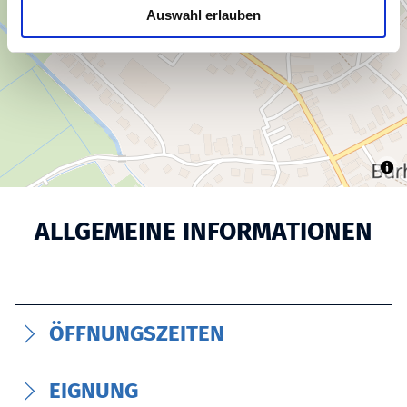
u
Auswahl erlauben
s
w
a
h
l
ALLGEMEINE INFORMATIONEN
ÖFFNUNGSZEITEN
EIGNUNG