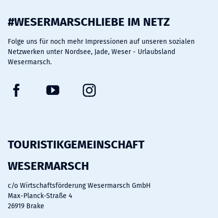
#WESERMARSCHLIEBE IM NETZ
Folge uns für noch mehr Impressionen auf unseren sozialen
Netzwerken unter Nordsee, Jade, Weser - Urlaubsland
Wesermarsch.
F
Y
I
a
o
n
c
u
s
e
t
t
b
u
a
TOURISTIKGEMEINSCHAFT
o
b
g
WESERMARSCH
o
e
r
k
a
c/o Wirtschaftsförderung Wesermarsch GmbH
m
Max-Planck-Straße 4
26919 Brake