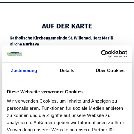
AUF DER KARTE
Katholische Kirchengemeinde St. Willehad, Herz Mariä
Kirche Burhave
Butjadinger Straße 78
26969 Butjadingen - Burhave
Deutschland
Zustimmung
Details
Über Cookies
Tel.:
0473121305
Fax:
04731923701
E-Mail:
pfarrbuero@st-willehad-nordenham.de
Diese Webseite verwendet Cookies
Webseite:
www.st-willehad-nordenham.de
Wir verwenden Cookies, um Inhalte und Anzeigen zu
ANSPRECHPERSON
personalisieren, Funktionen für soziale Medien anbieten
zu können und die Zugriffe auf unsere Website zu
Herr Pfarrer Karl Jasbinschek
analysieren. Außerdem geben wir Informationen zu Ihrer
Butjadinger Straße 78
26969 Butjadingen
Verwendung unserer Website an unsere Partner für