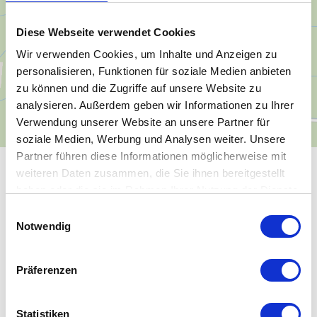
Diese Webseite verwendet Cookies
Wir verwenden Cookies, um Inhalte und Anzeigen zu
personalisieren, Funktionen für soziale Medien anbieten
zu können und die Zugriffe auf unsere Website zu
analysieren. Außerdem geben wir Informationen zu Ihrer
Verwendung unserer Website an unsere Partner für
soziale Medien, Werbung und Analysen weiter. Unsere
Partner führen diese Informationen möglicherweise mit
weiteren Daten zusammen, die Sie ihnen bereitgestellt
ALLGEMEINE INFORMATIONEN
haben oder die sie im Rahmen Ihrer Nutzung der Dienste
gesammelt haben.
E
Notwendig
i
n
ÖFFNUNGSZEITEN
w
Präferenzen
i
l
EIGNUNG
l
Statistiken