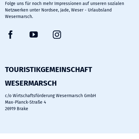
Folge uns für noch mehr Impressionen auf unseren sozialen
Netzwerken unter Nordsee, Jade, Weser - Urlaubsland
Wesermarsch.
F
Y
I
a
o
n
c
u
s
e
t
t
b
u
a
TOURISTIKGEMEINSCHAFT
o
b
g
WESERMARSCH
o
e
r
k
a
c/o Wirtschaftsförderung Wesermarsch GmbH
m
Max-Planck-Straße 4
26919 Brake