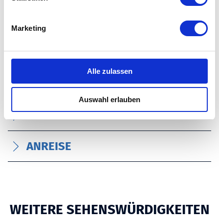
i
SPRACHKENNTNISSE
g
Marketing
u
n
ZAHLUNGSMITTEL
g
s
Alle zulassen
a
PREISINFORMATIONEN
u
Auswahl erlauben
s
RUHETAGE
w
a
h
ANREISE
l
WEITERE SEHENSWÜRDIGKEITEN