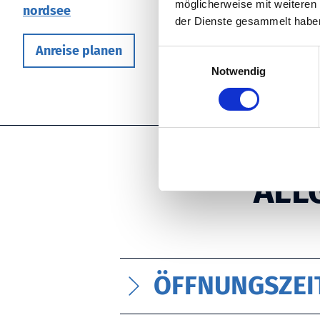
möglicherweise mit weiteren
nordsee
der Dienste gesammelt habe
Anreise planen
E
Notwendig
i
n
w
i
l
l
i
ALL
g
u
n
g
s
ÖFFNUNGSZEI
a
u
s