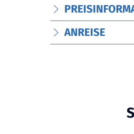
w
PREISINFORM
a
h
l
ANREISE