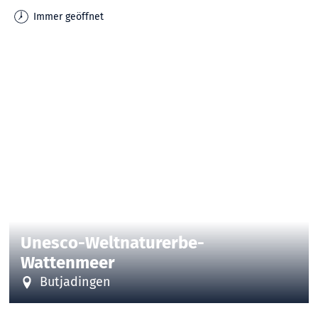
Immer geöffnet
| ©Thomas Hellmann
CC-BY-SA
©
Unesco-Weltnaturerbe-
Wattenmeer
Butjadingen