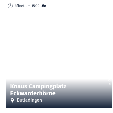
öffnet um 15:00 Uhr
| KNAUS Campingplatz Eckwarderhörne
CC-BY-SA
©
Knaus Campingplatz
Eckwarderhörne
Butjadingen