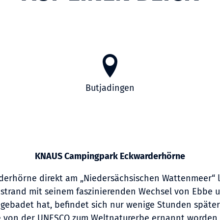
Butjadingen
KNAUS Campingpark Eckwarderhörne
rhörne direkt am „Niedersächsischen Wattenmeer“ lä
trand mit seinem faszinierenden Wechsel von Ebbe und
ebadet hat, befindet sich nur wenige Stunden später 
e von der UNESCO zum Weltnaturerbe ernannt worden i