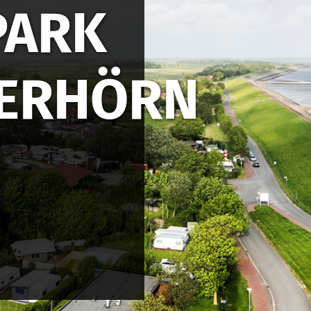
PARK
ERHÖRN