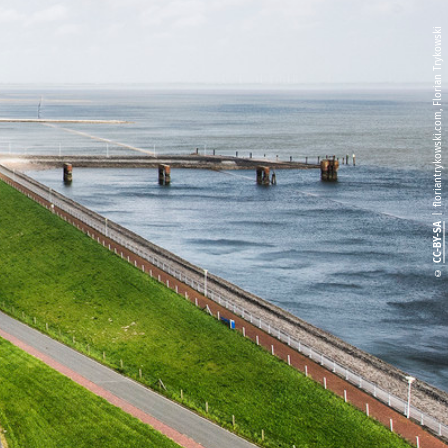
| floriantrykowski.com, Florian Trykowski
CC-BY-SA
©