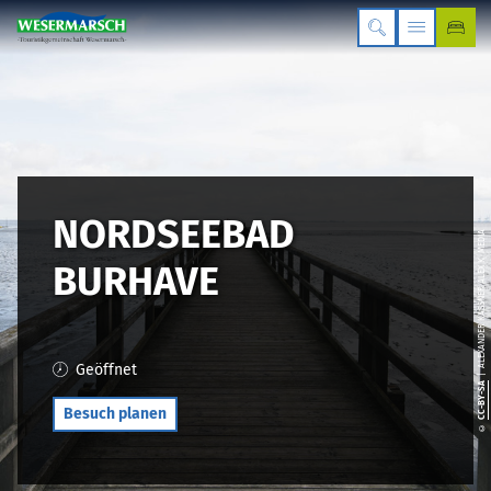
NORDSEEBAD
| ALEXANDER KASSNER ALEX K. MEDIA
BURHAVE
Geöffnet
CC-BY-SA
Besuch planen
©