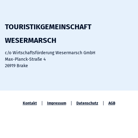
a
o
n
c
u
s
e
t
t
b
u
a
TOURISTIKGEMEINSCHAFT
o
b
g
WESERMARSCH
o
e
r
k
a
c/o Wirtschaftsförderung Wesermarsch GmbH
m
Max-Planck-Straße 4
26919 Brake
Kontakt
Impressum
Datenschutz
AGB