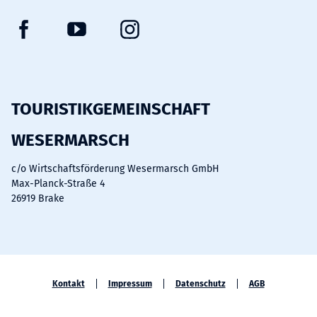
F
Y
I
a
o
n
c
u
s
e
t
t
b
u
a
TOURISTIKGEMEINSCHAFT
o
b
g
WESERMARSCH
o
e
r
k
a
c/o Wirtschaftsförderung Wesermarsch GmbH
m
Max-Planck-Straße 4
26919 Brake
Kontakt
Impressum
Datenschutz
AGB