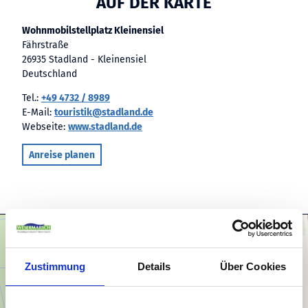
AUF DER KARTE
Wohnmobilstellplatz Kleinensiel
Fährstraße
26935 Stadland - Kleinensiel
Deutschland
Tel.:
+49 4732 / 8989
E-Mail:
touristik@stadland.de
Webseite:
www.stadland.de
Anreise planen
Zustimmung
Details
Über Cookies