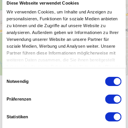
Diese Webseite verwendet Cookies
Wir verwenden Cookies, um Inhalte und Anzeigen zu
personalisieren, Funktionen für soziale Medien anbieten
zu können und die Zugriffe auf unsere Website zu
analysieren. Außerdem geben wir Informationen zu Ihrer
Verwendung unserer Website an unsere Partner für
soziale Medien, Werbung und Analysen weiter. Unsere
Partner führen diese Informationen möglicherweise mit
weiteren Daten zusammen, die Sie ihnen bereitgestellt
haben oder die sie im Rahmen Ihrer Nutzung der Dienste
gesammelt haben.
E
Notwendig
i
ALLGEMEINE INFORMATIONEN
n
w
Präferenzen
i
l
l
Statistiken
ÖFFNUNGSZEITEN
i