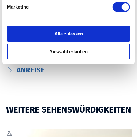
g
Marketing
u
EIGNUNG
n
g
SPRACHKENNTNISSE
s
Alle zulassen
a
u
PREISINFORMATIONEN
Auswahl erlauben
s
w
ANREISE
a
h
l
WEITERE SEHENSWÜRDIGKEITEN