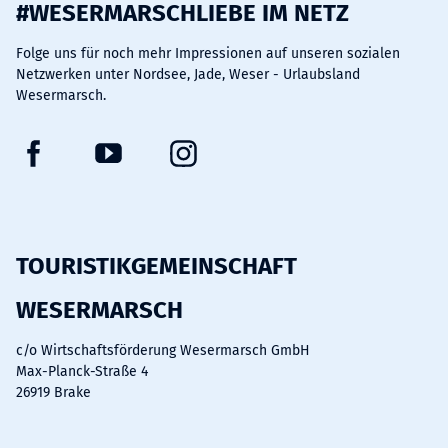
#WESERMARSCHLIEBE IM NETZ
Folge uns für noch mehr Impressionen auf unseren sozialen
Netzwerken unter Nordsee, Jade, Weser - Urlaubsland
Wesermarsch.
F
Y
I
a
o
n
c
u
s
e
t
t
b
u
a
TOURISTIKGEMEINSCHAFT
o
b
g
WESERMARSCH
o
e
r
k
a
c/o Wirtschaftsförderung Wesermarsch GmbH
m
Max-Planck-Straße 4
26919 Brake