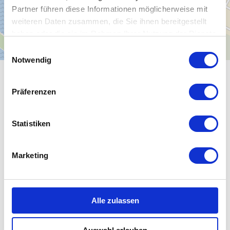
Partner führen diese Informationen möglicherweise mit
weiteren Daten zusammen, die Sie ihnen bereitgestellt
haben oder die sie im Rahmen Ihrer Nutzung der Dienste
gesammelt haben.
E
Notwendig
i
n
ALLGEMEINE INFORMATIONEN
w
Präferenzen
i
l
l
Statistiken
i
EIGNUNG
g
Marketing
u
ZAHLUNGSMITTEL
n
g
s
Alle zulassen
a
u