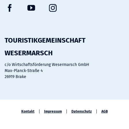
F
Y
I
a
o
n
c
u
s
e
t
t
b
u
a
TOURISTIKGEMEINSCHAFT
o
b
g
WESERMARSCH
o
e
r
k
a
c/o Wirtschaftsförderung Wesermarsch GmbH
m
Max-Planck-Straße 4
26919 Brake
Kontakt
Impressum
Datenschutz
AGB