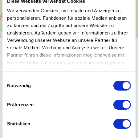
Diese Webseite verwendet Cookies
Wir verwenden Cookies, um Inhalte und Anzeigen zu
personalisieren, Funktionen für soziale Medien anbieten
zu können und die Zugriffe auf unsere Website zu
analysieren. Außerdem geben wir Informationen zu Ihrer
Verwendung unserer Website an unsere Partner für
soziale Medien, Werbung und Analysen weiter. Unsere
ALLGEMEINE INFORMATIONEN
Partner führen diese Informationen möglicherweise mit
weiteren Daten zusammen, die Sie ihnen bereitgestellt
haben oder die sie im Rahmen Ihrer Nutzung der Dienste
gesammelt haben.
E
Notwendig
ÖFFNUNGSZEITEN
i
n
w
Präferenzen
EIGNUNG
i
l
l
Statistiken
SPRACHKENNTNISSE
i