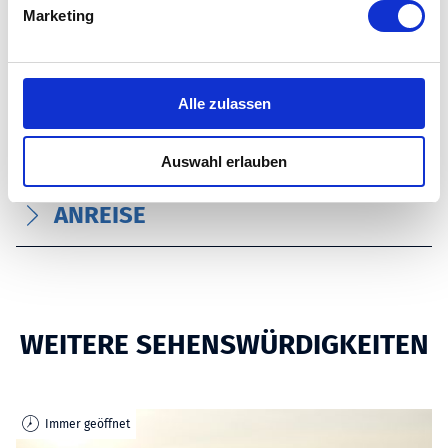
g
Marketing
ZAHLUNGSMITTEL
u
n
g
PREISINFORMATIONEN
s
Alle zulassen
a
u
RUHETAGE
Auswahl erlauben
s
w
ANREISE
a
h
l
WEITERE SEHENSWÜRDIGKEITEN
Immer geöffnet