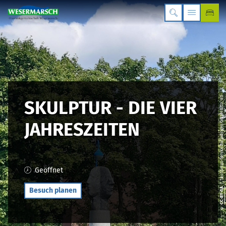
| Tourismus-Service Butjadingen GmbH & Co. KG
SKULPTUR - DIE VIER
JAHRESZEITEN
Geöffnet
CC-BY-SA
Besuch planen
©