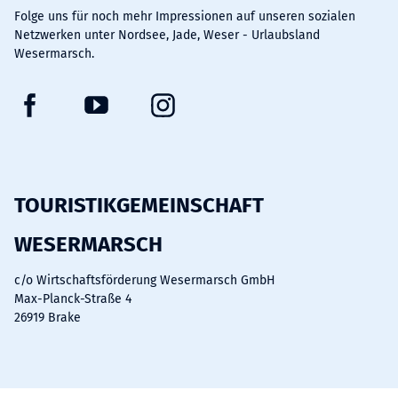
Folge uns für noch mehr Impressionen auf unseren sozialen
Netzwerken unter Nordsee, Jade, Weser - Urlaubsland
Wesermarsch.
F
Y
I
a
o
n
c
u
s
e
t
t
b
u
a
TOURISTIKGEMEINSCHAFT
o
b
g
WESERMARSCH
o
e
r
k
a
c/o Wirtschaftsförderung Wesermarsch GmbH
m
Max-Planck-Straße 4
26919 Brake