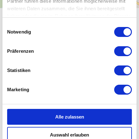
Partner führen diese Informationen möglicherweise mit
weiteren Daten zusammen, die Sie ihnen bereitgestellt
haben oder die sie im Rahmen Ihrer Nutzung der Dienste
ALLGEMEINE INFORMATIONEN
gesammelt haben.
E
Notwendig
i
n
w
Präferenzen
i
ÖFFNUNGSZEITEN
l
l
Statistiken
ZAHLUNGSMITTEL
i
g
Marketing
u
ANREISE
n
g
s
Alle zulassen
a
u
WEITERE SEHENSWÜRDIGKEITEN
Auswahl erlauben
s