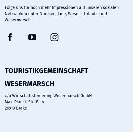
Folge uns für noch mehr Impressionen auf unseren sozialen
Netzwerken unter Nordsee, Jade, Weser - Urlaubsland
Wesermarsch.
F
Y
I
a
o
n
c
u
s
e
t
t
b
u
a
TOURISTIKGEMEINSCHAFT
o
b
g
WESERMARSCH
o
e
r
k
a
c/o Wirtschaftsförderung Wesermarsch GmbH
m
Max-Planck-Straße 4
26919 Brake