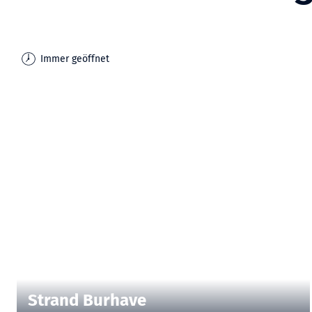
Immer geöffnet
| Thomas Hellmann
CC-BY-SA
©
Strand Burhave