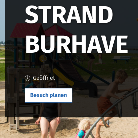
STRAND
BURHAVE
Geöffnet
Besuch planen