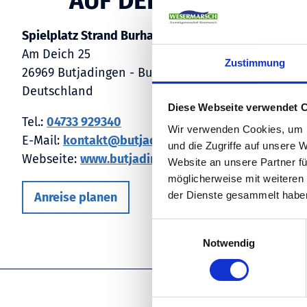
AUF DER KARTE
Spielplatz Strand Burhave
Am Deich 25
Zustimmung
26969 Butjadingen - Burhave
Deutschland
Diese Webseite verwendet 
Tel.:
04733 929340
Wir verwenden Cookies, um I
E-Mail:
kontakt@butjadingen.de
und die Zugriffe auf unsere 
Webseite:
www.butjadingen.de
Website an unsere Partner fü
möglicherweise mit weiteren
der Dienste gesammelt habe
Anreise planen
E
Notwendig
i
n
w
i