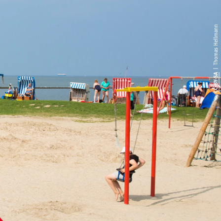
| Thomas Hellmann
CC-BY-SA
©