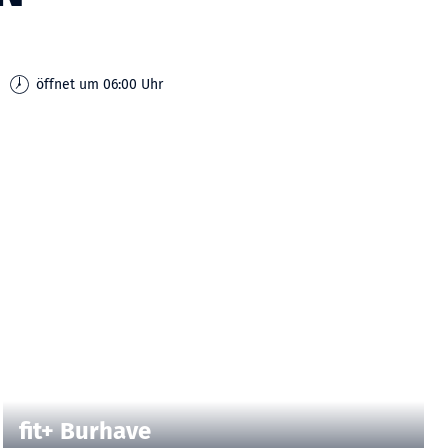
öffnet um 06:00 Uhr
| fit+ Burhave
CC-BY-ND
©
fit+ Burhave