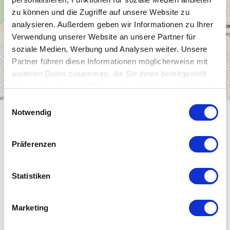
zu können und die Zugriffe auf unsere Website zu
analysieren. Außerdem geben wir Informationen zu Ihrer
Verwendung unserer Website an unsere Partner für
soziale Medien, Werbung und Analysen weiter. Unsere
Partner führen diese Informationen möglicherweise mit
weiteren Daten zusammen, die Sie ihnen bereitgestellt
haben oder die sie im Rahmen Ihrer Nutzung der Dienste
gesammelt haben.
E
Notwendig
i
ALLGEMEINE INFORMATIONEN
n
w
Präferenzen
i
l
l
Statistiken
ÖFFNUNGSZEITEN
i
g
Marketing
EIGNUNG
u
n