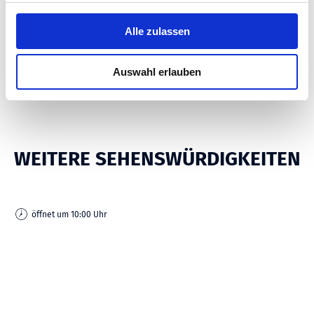
g
ZAHLUNGSMITTEL
s
Alle zulassen
a
u
ANREISE
Auswahl erlauben
s
w
a
h
l
WEITERE SEHENSWÜRDIGKEITEN
öffnet um 10:00 Uhr