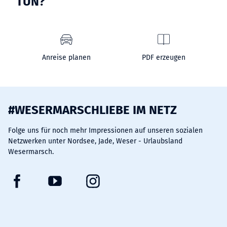
TUN?
Anreise planen
PDF erzeugen
#WESERMARSCHLIEBE IM NETZ
Folge uns für noch mehr Impressionen auf unseren sozialen
Netzwerken unter Nordsee, Jade, Weser - Urlaubsland
Wesermarsch.
F
Y
I
a
o
n
c
u
s
e
t
t