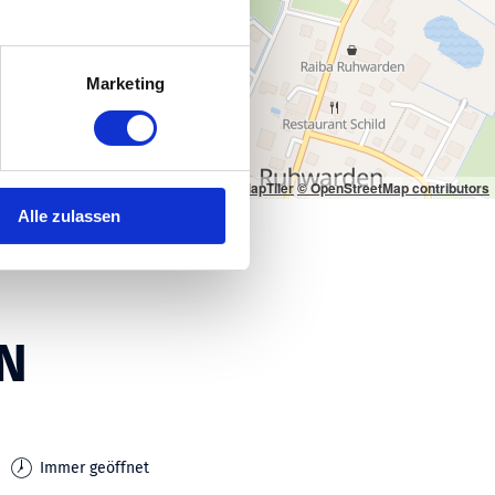
Marketing
© MapTiler
© OpenStreetMap contributors
Alle zulassen
N
Immer geöffnet