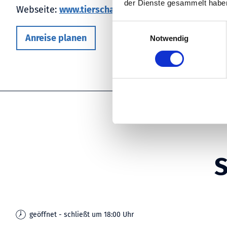
der Dienste gesammelt habe
Webseite:
www.tierschauverein-stollhamm.de
E
Anreise planen
Notwendig
i
n
w
i
l
l
i
g
u
n
g
s
a
u
s
geöffnet - schließt um 18:00 Uhr
w