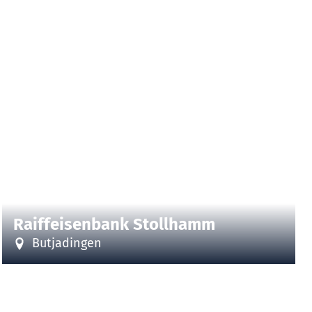
| Raiffeisenbank Stollhamm
CC-BY-ND
©
Raiffeisenbank Stollhamm
Butjadingen