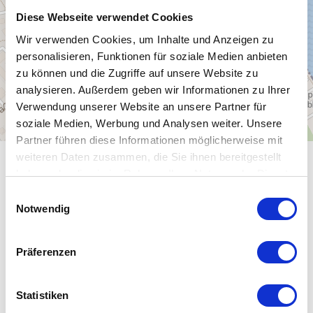
Diese Webseite verwendet Cookies
Wir verwenden Cookies, um Inhalte und Anzeigen zu
personalisieren, Funktionen für soziale Medien anbieten
zu können und die Zugriffe auf unsere Website zu
analysieren. Außerdem geben wir Informationen zu Ihrer
Verwendung unserer Website an unsere Partner für
soziale Medien, Werbung und Analysen weiter. Unsere
Partner führen diese Informationen möglicherweise mit
weiteren Daten zusammen, die Sie ihnen bereitgestellt
ALLGEMEINE INFORMATIONEN
haben oder die sie im Rahmen Ihrer Nutzung der Dienste
gesammelt haben.
E
Notwendig
i
n
w
ÖFFNUNGSZEITEN
Präferenzen
i
l
EIGNUNG
l
Statistiken
i