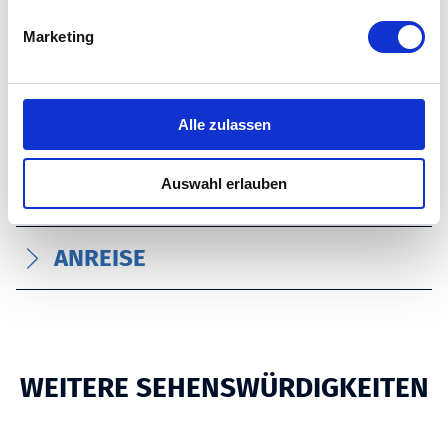
g
ZAHLUNGSMITTEL
Marketing
u
n
g
BARRIEREFREIHEIT
s
Alle zulassen
a
ZERTIFIZIERUNG UND GÜTESIEGEL
u
Auswahl erlauben
- SONSTIGE
s
w
a
ANREISE
h
l
WEITERE SEHENSWÜRDIGKEITEN