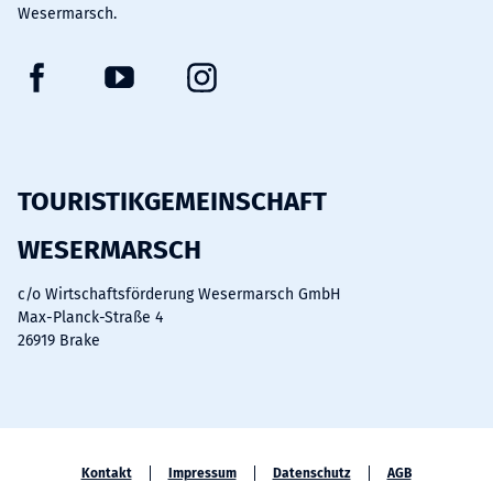
Wesermarsch.
F
Y
I
a
o
n
c
u
s
e
t
t
b
u
a
TOURISTIKGEMEINSCHAFT
o
b
g
WESERMARSCH
o
e
r
k
a
c/o Wirtschaftsförderung Wesermarsch GmbH
m
Max-Planck-Straße 4
26919 Brake
Kontakt
Impressum
Datenschutz
AGB