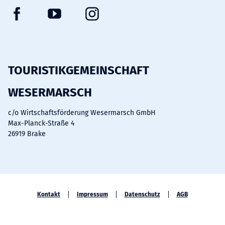
F
Y
I
a
o
n
c
u
s
e
t
t
b
u
a
TOURISTIKGEMEINSCHAFT
o
b
g
WESERMARSCH
o
e
r
k
a
c/o Wirtschaftsförderung Wesermarsch GmbH
m
Max-Planck-Straße 4
26919 Brake
Kontakt
Impressum
Datenschutz
AGB