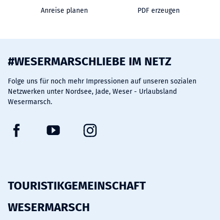
Anreise planen
PDF erzeugen
#WESERMARSCHLIEBE IM NETZ
Folge uns für noch mehr Impressionen auf unseren sozialen
Netzwerken unter Nordsee, Jade, Weser - Urlaubsland
Wesermarsch.
F
Y
I
a
o
n
c
u
s
e
t
t
b
u
a
TOURISTIKGEMEINSCHAFT
o
b
g
WESERMARSCH
o
e
r