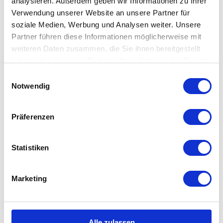
analysieren. Außerdem geben wir Informationen zu Ihrer
Verwendung unserer Website an unsere Partner für
soziale Medien, Werbung und Analysen weiter. Unsere
Partner führen diese Informationen möglicherweise mit
ALLGEMEINE INFORMATIONEN
weiteren Daten zusammen, die Sie ihnen bereitgestellt
haben oder die sie im Rahmen Ihrer Nutzung der Dienste
gesammelt haben.
E
Notwendig
i
ÖFFNUNGSZEITEN
n
w
Präferenzen
i
EIGNUNG
l
l
Statistiken
i
PREISINFORMATIONEN
g
Marketing
u
RUHETAGE
n
g
s
Alle zulassen