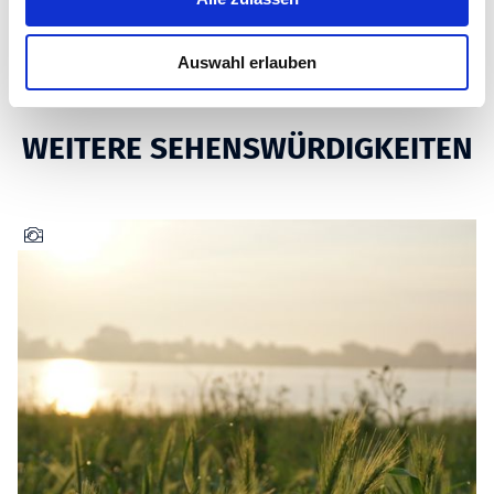
ANREISE
a
u
Auswahl erlauben
s
w
a
WEITERE SEHENSWÜRDIGKEITEN
h
l