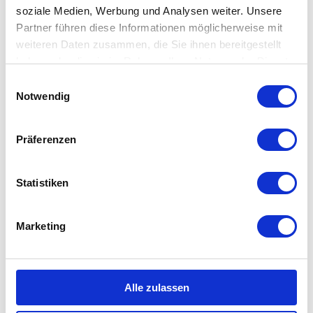
einer Verordnung zur Einhaltung von Ruhe und Ordnung
soziale Medien, Werbung und Analysen weiter. Unsere
geregelt, dass vom 16. April bis 15. Oktober Hunde auf allen
Partner führen diese Informationen möglicherweise mit
öffentlichen Straßen, Wegen und Plätzen an der Leine zu
weiteren Daten zusammen, die Sie ihnen bereitgestellt
führen sind.
haben oder die sie im Rahmen Ihrer Nutzung der Dienste
Hunde dürfen nicht auf dem Deich mitgeführt werden.
gesammelt haben.
E
Auch nicht angeleint.
Notwendig
i
n
Die Hinterlassenschaften deines Vierbeiners sind
ordnungsgemäß zu entsorgen.
w
Präferenzen
i
Achte darauf, dass dein Liebling niemanden verärgert oder
l
beängstigt.
l
Statistiken
Jedem Hund ist ein Halsband anzulegen, dem man Dich als
i
Halter*in eindeutig zuordnen kann mit Angabe von Name,
g
Marketing
Anschrift und Telefonnummer.
u
n
Auf Kinderspielplätzen ist die Mitnahme von Hunden
g
verboten.
s
Alle zulassen
a