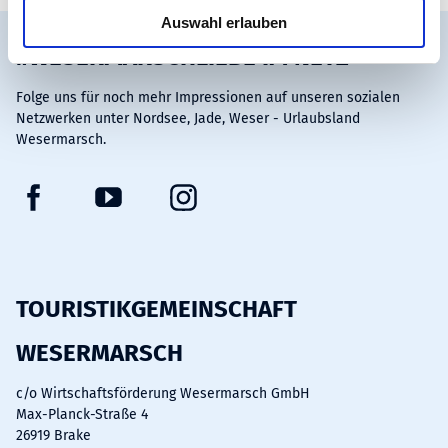
u
Auswahl erlauben
s
#WESERMARSCHLIEBE IM NETZ
w
a
Folge uns für noch mehr Impressionen auf unseren sozialen
h
Netzwerken unter Nordsee, Jade, Weser - Urlaubsland
l
Wesermarsch.
F
Y
I
a
o
n
c
u
s
e
t
t
b
u
a
TOURISTIKGEMEINSCHAFT
o
b
g
WESERMARSCH
o
e
r
k
a
c/o Wirtschaftsförderung Wesermarsch GmbH
m
Max-Planck-Straße 4
26919 Brake