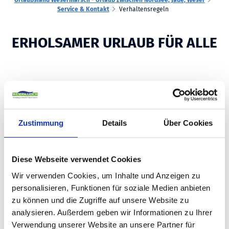
Service & Kontakt
Verhaltensregeln
ERHOLSAMER URLAUB FÜR ALLE
Damit sowohl Hund als auch Frauchen und Herrchen einen
erholsamen Aufenthalt genießen können, gibt es einige
"Spielregeln" zu beachten. Diese haben wir hier aufgelistet:
Zustimmung
Details
Über Cookies
Brut-und Setzzeit vom 01. April bis zum 15. Juli beachten. In
Diese Webseite verwendet Cookies
dieser Zeit herrscht Anleinpflicht!
Wir verwenden Cookies, um Inhalte und Anzeigen zu
Im Nationalpark Wattenmeer besteht ganzjährig
personalisieren, Funktionen für soziale Medien anbieten
Anleinpflicht. Achte bitte darauf, dass dein Hund keine
zu können und die Zugriffe auf unsere Website zu
wildlebenden Tiere aufscheucht.
analysieren. Außerdem geben wir Informationen zu Ihrer
In der Tourismus-Gemeinde Butjadingen ist zusätzlich in
Verwendung unserer Website an unsere Partner für