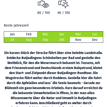
80 / 100
60 / 100
Beste Jahreszeit
Jan
Feb
Mär
Apr
Mai
Jun
Jul
Aug
Sep
Okt
Nov
Dez
Ein kurzes Stück der Strecke führt über eine belebte Landstraße.
Entdecke Butjadingens Schönheiten per Rad und genieße den
Weitblick, für den die Wesermarsch bekannt ist. Tossens, mit
dem Friesenstrand und Deutschlands erstem Babystrand, bietet
den Start- und Zielpunkt dieser Butjadingen-Rundtour. Die
Wegstrecke führt weiter durch Roddens. Genieße hier die Fahrt
durch die Apfelallee und lass´ die Seele baumeln - Gerade zur
Blütezeit ein ganz besonderes Erlebnis. Kurz darauf erreichst du
die bekannte Umweltstation in Iffens, in der man alles
Wissenswerte über die Natur und Umwelt in Butjadingen
erfahren kann. Anschließend geht es weiter durch