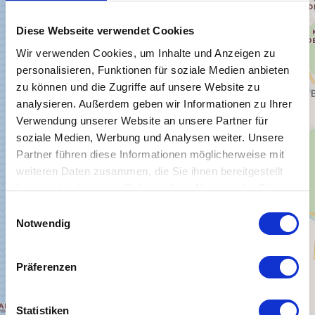
Diese Webseite verwendet Cookies
Wir verwenden Cookies, um Inhalte und Anzeigen zu
personalisieren, Funktionen für soziale Medien anbieten
zu können und die Zugriffe auf unsere Website zu
analysieren. Außerdem geben wir Informationen zu Ihrer
Verwendung unserer Website an unsere Partner für
soziale Medien, Werbung und Analysen weiter. Unsere
Partner führen diese Informationen möglicherweise mit
weiteren Daten zusammen, die Sie ihnen bereitgestellt
haben oder die sie im Rahmen Ihrer Nutzung der Dienste
gesammelt haben.
E
Notwendig
i
n
w
Präferenzen
i
l
l
Statistiken