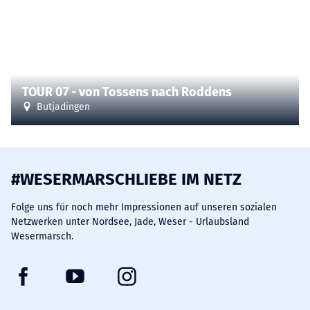
CC-BY-SA
©
TOUR 07 - von Tossens nach Roddens
Butjadingen
#WESERMARSCHLIEBE IM NETZ
Folge uns für noch mehr Impressionen auf unseren sozialen
Netzwerken unter Nordsee, Jade, Weser - Urlaubsland
Wesermarsch.
F
Y
I
a
o
n