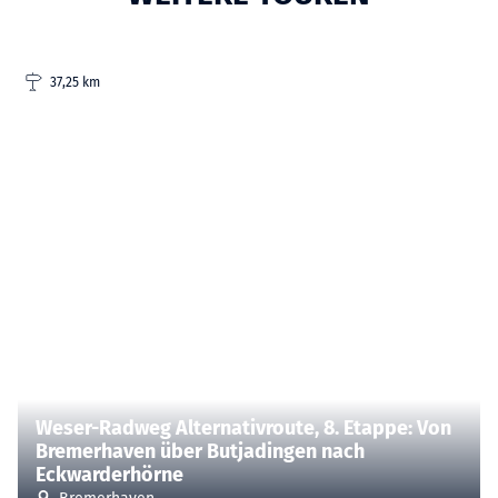
37,25 km
© Weser-Radweg Infozentrale
Weser-Radweg Alternativroute, 8. Etappe: Von
Bremerhaven über Butjadingen nach
Eckwarderhörne