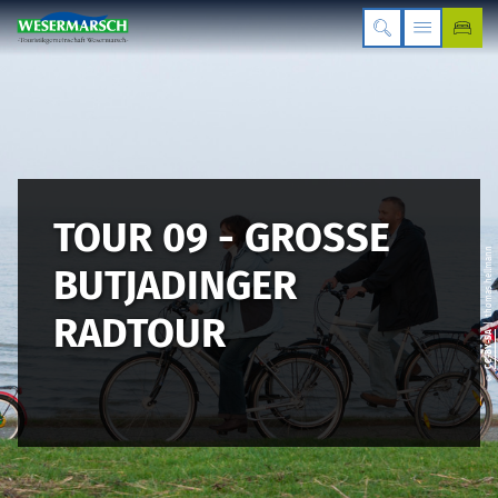
TOUR 09 - GROSSE B
| thomas hellmann
UTJADINGER R
ADTOUR
CC-BY-SA
©