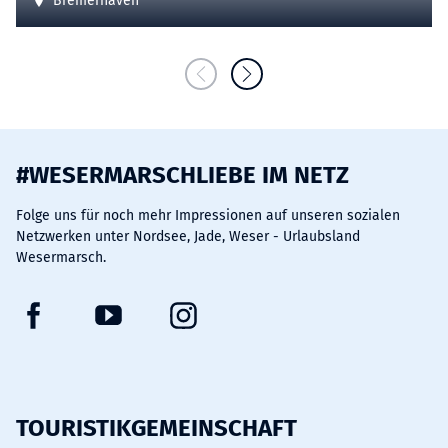
Bremerhaven
#WESERMARSCHLIEBE IM NETZ
Folge uns für noch mehr Impressionen auf unseren sozialen
Netzwerken unter Nordsee, Jade, Weser - Urlaubsland
Wesermarsch.
F
Y
I
a
o
n
c
u
s
e
t
t
b
u
a
TOURISTIKGEMEINSCHAFT