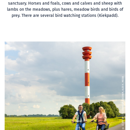
sanctuary. Horses and foals, cows and calves and sheep with
lambs on the meadows, plus hares, meadow birds and birds of
prey. There are several bird watching stations (Kiekpadd).
© CC-BY-SA | ALEXANDER KASSNER, ALEX K. MEDIA