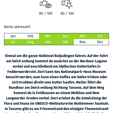
80 / 100
80 / 100
Beste Jahreszeit
Jan
Feb
Mär
Apr
Mai
Jun
Jul
Aug
Sep
Okt
Nov
Dez
Einmal um die ganze Halbinsel Butjadingen fahren. Auf der Fahrt
am Deich entlang kommst du zunächst an der Nordsee-Lagune
vorbei und anschließend am idyllischen Kutterhafen in
Fedderwardersiel. Dort kann das Nationalpark-Haus Museum
besucht werden, man kann einen Kaffee am Hafen trinken oder
sich Krabben direkt vom Kutter kaufen. Weiter führt die
Rundtour am Deich entlang Richtung Tossens. Auf dem Weg
kommst du in Feldhausen an einem Melkhus und dem
Langwarder Groden vorbei. Dort erlebst du die Entwicklung der
Flora und Fauna im UNESCO-Weltnaturerbe Wattenmeer hautnah.
In Tossens gibt es am Friesenstrand den einzigen Themenstrand