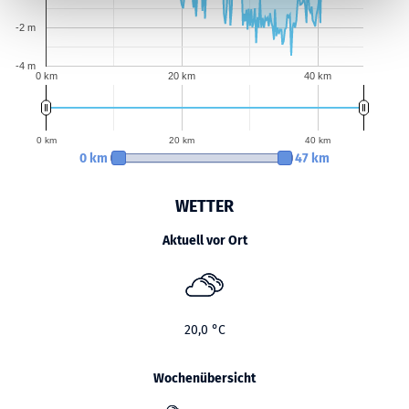
h
-2 m
l
-4 m
0 km
20 km
40 km
0 km
20 km
40 km
0 km
47 km
WETTER
Aktuell vor Ort
20,0 °C
Wochenübersicht