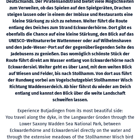
Deutschlands. Der Piratensandstrand bietet viele Möglichkeiten
zum Verweilen, ob das Spielen auf den Spielgeräten, Drachen
steigen lassen oder in einem der Imbisse und Restaurants eine
kleine Stärkung zu sich zu nehmen. Weiter führt die Route
entlang des Deiches zum Strand Eckwarderhörne. Dort gibt es
ebenfalls die Chance auf eine kleine Stärkung, den Blick auf das
UNESCO-Weltnaturerbe Wattenmeer oder auf Wilhelmshaven
und den Jade-Weser-Port auf der gegenüberliegenden Seite des
Jadebusens zu genießen. Das womöglich schönste Stück der
Route führt direkt am Wasser entlang von Eckwarderhörne nach
Eckwardersiel. Weiter geht es über Land, mit dem weiten Blick
auf Wiesen und Felder, bis nach Stollhamm. Von dort aus führt
der Rundweg vorbei am Vogelschutzgebiet Stollhammer Wisch
Richtung Waddenserdeich. Ab hier fährst du wieder am Deich
entlang und kannst den Blick über die weite Landschaft
schweifen lassen.
Experience Butjadingen from its most beautiful side:
You travel along the dyke, in the Langwarder Groden through the
Lower Saxony Wadden Sea National Park, between
Eckwarderhörne and Eckwardersiel directly on the water and
through the extensive meadows of the Stollhammer Wisch bird