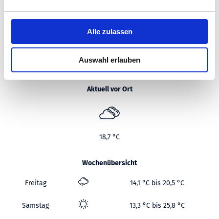
0 km
25 km
50 km
75 km
n
g
s
Alle zulassen
0 km
25 km
50 km
75 km
a
0 km
91 km
u
Auswahl erlauben
s
WETTER
w
a
Aktuell vor Ort
h
l
18,7 °C
Wochenübersicht
Freitag
14,1 °C bis 20,5 °C
Samstag
13,3 °C bis 25,8 °C