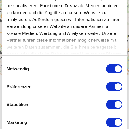
personalisieren, Funktionen für soziale Medien anbieten
zu können und die Zugriffe auf unsere Website zu
analysieren. Außerdem geben wir Informationen zu Ihrer
Verwendung unserer Website an unsere Partner für
soziale Medien, Werbung und Analysen weiter. Unsere
Partner führen diese Informationen möglicherweise mit
weiteren Daten zusammen, die Sie ihnen bereitgestellt
haben oder die sie im Rahmen Ihrer Nutzung der Dienste
gesammelt haben.
E
Notwendig
i
n
10 m
w
Präferenzen
i
5 m
l
l
Statistiken
0 m
i
g
Marketing
u
-5 m