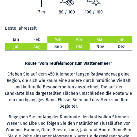
7 m
80 / 100
100 / 100
Beste Jahreszeit
Jan
Feb
Mär
Apr
Mai
Jun
Jul
Aug
Sep
Okt
Nov
Dez
Route "Vom Teufelsmoor zum Wattenemeer"
Erleben Sie auf dem 450 Kilometer langen Radwanderweg eine
Region, die sich wie kaum eine andere durch natürliche Vielfalt
und kulturelle Besonderheiten auszeichnet. Die auf der
Landkarte blau dargestellten Flächen umschließen die Route wie
ein durchgängiges Band. Flüsse, Seen und das Meer sind Ihre
Begleiter.
Begegnen Sie entlang der Rundroute den kraftvollen Strömen
Weser und Elbe und folgen Sie den natürlichen Flussläufen von
Wümme, Hamme, Oste, Geeste, Lune, Jade und Hunte. Genießen
Sie die Ruhe einsamer Moorseen, klarer Heidegewässer sowie