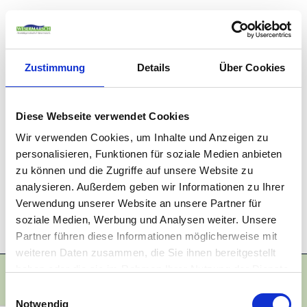
AUF DER KARTE
Zustimmung
Details
Über Cookies
Boule-Anlage Oldenbrok
Raiffeisenbank-Parkplatz, Mittelorter Str. 25
26939 Ovelgönne - Oldenbrok
Deutschland
Diese Webseite verwendet Cookies
Wir verwenden Cookies, um Inhalte und Anzeigen zu
Tel.:
04480 820
E-Mail:
info@ovelgoenne.de
personalisieren, Funktionen für soziale Medien anbieten
Webseite:
www.ovelgoenne.de
zu können und die Zugriffe auf unsere Website zu
analysieren. Außerdem geben wir Informationen zu Ihrer
Anreise planen
Verwendung unserer Website an unsere Partner für
soziale Medien, Werbung und Analysen weiter. Unsere
Partner führen diese Informationen möglicherweise mit
weiteren Daten zusammen, die Sie ihnen bereitgestellt
haben oder die sie im Rahmen Ihrer Nutzung der Dienste
gesammelt haben.
E
Notwendig
i