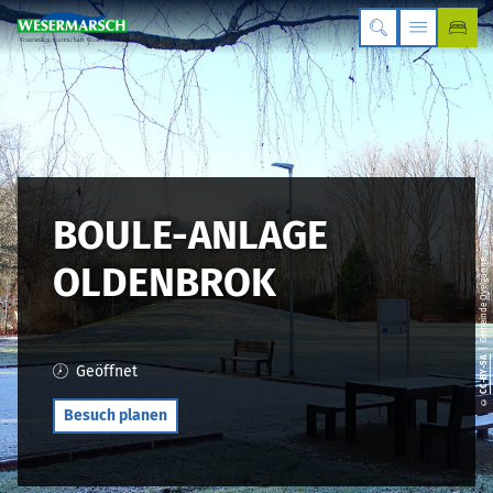
BOULE-ANLAGE
| Gemeinde Ovelgönne
OLDENBROK
CC-BY-SA
Geöffnet
©
Besuch planen