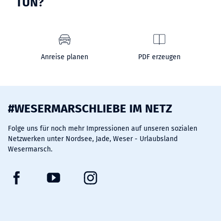
TUN?
Anreise planen
PDF erzeugen
#WESERMARSCHLIEBE IM NETZ
Folge uns für noch mehr Impressionen auf unseren sozialen
Netzwerken unter Nordsee, Jade, Weser - Urlaubsland
Wesermarsch.
F
Y
I
a
o
n
c
u
s
e
t
t