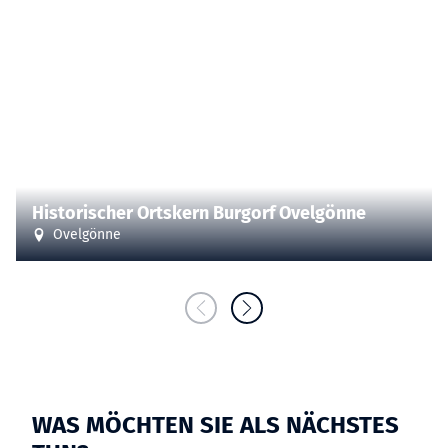
| Gemeinde Ovelgönne
CC-BY-SA
©
Historischer Ortskern Burgorf Ovelgönne
Ovelgönne
WAS MÖCHTEN SIE ALS NÄCHSTES