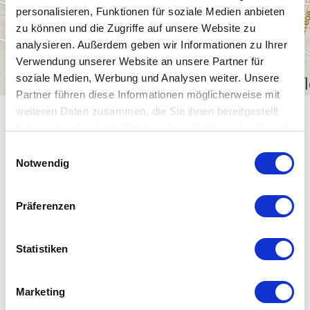
personalisieren, Funktionen für soziale Medien anbieten
zu können und die Zugriffe auf unsere Website zu
analysieren. Außerdem geben wir Informationen zu Ihrer
Verwendung unserer Website an unsere Partner für
soziale Medien, Werbung und Analysen weiter. Unsere
Partner führen diese Informationen möglicherweise mit
weiteren Daten zusammen, die Sie ihnen bereitgestellt
ALLGEMEINE INFORMATIONEN
haben oder die sie im Rahmen Ihrer Nutzung der Dienste
gesammelt haben.
E
Notwendig
i
n
w
EIGNUNG
Präferenzen
i
l
SPRACHKENNTNISSE
l
Statistiken
i
g
ZAHLUNGSMITTEL
Marketing
u