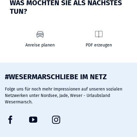
WAS MÖCHTEN SIE ALS NÄCHSTES
TUN?
Anreise planen
PDF erzeugen
#WESERMARSCHLIEBE IM NETZ
Folge uns für noch mehr Impressionen auf unseren sozialen
Netzwerken unter Nordsee, Jade, Weser - Urlaubsland
Wesermarsch.
F
Y
I
a
o
n
c
u
s