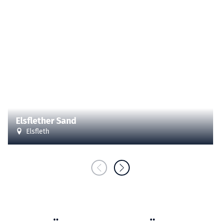
| Touristikgemeinschaft Ovelgönne
CC-BY
©
Elsflether Sand
Elsfleth