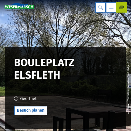
BOULEPLATZ
| Touristik-Information Stadt Elsfleth
ELSFLETH
Geöffnet
CC-BY
Besuch planen
©