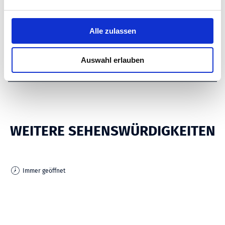
n
g
SONSTIGE
s
Alle zulassen
AUSSTATTUNG/EINRICHTUNG
a
u
Auswahl erlauben
WEITERE INFOS
s
w
a
h
l
WEITERE SEHENSWÜRDIGKEITEN
Immer geöffnet