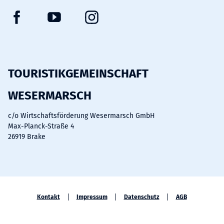
F
Y
I
a
o
n
c
u
s
e
t
t
b
u
a
TOURISTIKGEMEINSCHAFT
o
b
g
WESERMARSCH
o
e
r
k
a
c/o Wirtschaftsförderung Wesermarsch GmbH
m
Max-Planck-Straße 4
26919 Brake
Kontakt
Impressum
Datenschutz
AGB