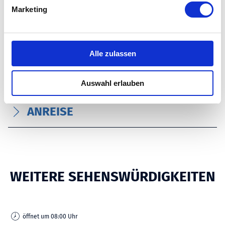
g
Marketing
ZAHLUNGSMITTEL
u
n
g
PREISE
s
Alle zulassen
a
u
PREISINFORMATIONEN
Auswahl erlauben
s
w
ANREISE
a
h
l
WEITERE SEHENSWÜRDIGKEITEN
öffnet um 08:00 Uhr