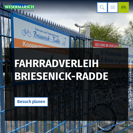
FAHRRADVERLEIH
| Tourismus - Service Butjadingen
BRIESENICK-RADDE
CC-BY
Besuch planen
©