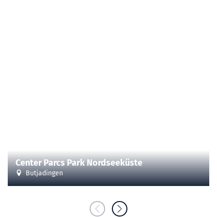
| Ton Hurks
CC-BY-SA
©
Center Parcs Park Nordseeküste
Butjadingen