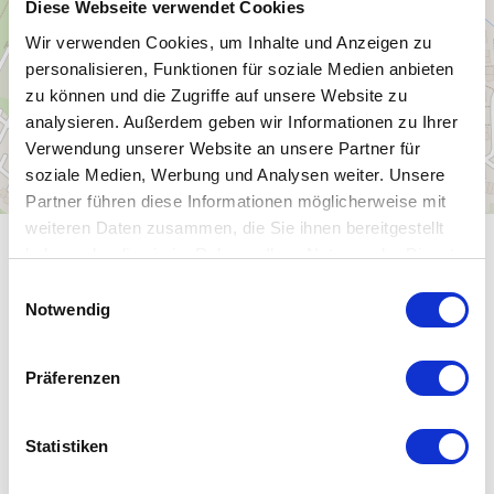
Diese Webseite verwendet Cookies
Wir verwenden Cookies, um Inhalte und Anzeigen zu
personalisieren, Funktionen für soziale Medien anbieten
zu können und die Zugriffe auf unsere Website zu
analysieren. Außerdem geben wir Informationen zu Ihrer
Verwendung unserer Website an unsere Partner für
soziale Medien, Werbung und Analysen weiter. Unsere
Partner führen diese Informationen möglicherweise mit
weiteren Daten zusammen, die Sie ihnen bereitgestellt
haben oder die sie im Rahmen Ihrer Nutzung der Dienste
ALLGEMEINE INFORMATIONEN
gesammelt haben.
E
Notwendig
i
n
w
Präferenzen
ÖFFNUNGSZEITEN
i
l
l
Statistiken
EIGNUNG
i