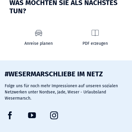
WAS MÖCHTEN SIE ALS NÄCHSTES
TUN?
Anreise planen
PDF erzeugen
#WESERMARSCHLIEBE IM NETZ
Folge uns für noch mehr Impressionen auf unseren sozialen
Netzwerken unter Nordsee, Jade, Weser - Urlaubsland
Wesermarsch.
F
Y
I
a
o
n
c
u
s