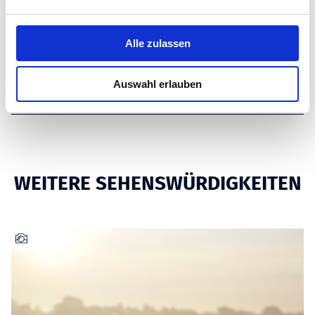
ZAHLUNGSMITTEL
n
g
s
Alle zulassen
PREISINFORMATIONEN
a
u
Auswahl erlauben
ANREISE
s
w
a
h
l
WEITERE SEHENSWÜRDIGKEITEN