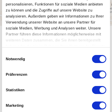
personalisieren, Funktionen für soziale Medien anbieten
zu können und die Zugriffe auf unsere Website zu
analysieren. Außerdem geben wir Informationen zu Ihrer
Verwendung unserer Website an unsere Partner für
soziale Medien, Werbung und Analysen weiter. Unsere
Partner führen diese Informationen möglicherweise mit
ALLGEMEINE INFORMATIONEN
weiteren Daten zusammen, die Sie ihnen bereitgestellt
haben oder die sie im Rahmen Ihrer Nutzung der Dienste
gesammelt haben.
E
Notwendig
i
ÖFFNUNGSZEITEN
n
w
Präferenzen
i
EIGNUNG
l
l
Statistiken
i
SPRACHKENNTNISSE
g
Marketing
u