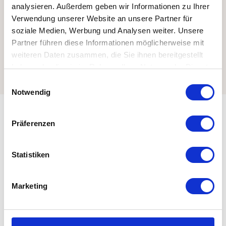
analysieren. Außerdem geben wir Informationen zu Ihrer
Verwendung unserer Website an unsere Partner für
soziale Medien, Werbung und Analysen weiter. Unsere
Partner führen diese Informationen möglicherweise mit
weiteren Daten zusammen, die Sie ihnen bereitgestellt
haben oder die sie im Rahmen Ihrer Nutzung der Dienste
gesammelt haben.
E
Notwendig
i
n
ALLGEMEINE INFORMATIONEN
w
Präferenzen
i
l
l
Statistiken
i
ÖFFNUNGSZEITEN
g
Marketing
u
n
ZAHLUNGSMITTEL
g