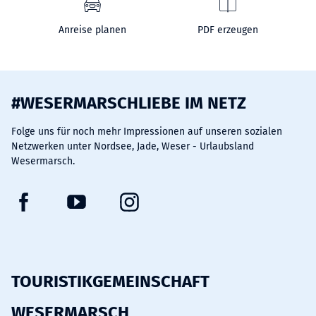
Anreise planen
PDF erzeugen
#WESERMARSCHLIEBE IM NETZ
Folge uns für noch mehr Impressionen auf unseren sozialen
Netzwerken unter Nordsee, Jade, Weser - Urlaubsland
Wesermarsch.
F
Y
I
a
o
n
c
u
s
e
t
t
b
u
a
TOURISTIKGEMEINSCHAFT
o
b
g
WESERMARSCH