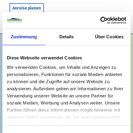
n
Anreise planen
s
t
a
g
Zustimmung
Details
Über Cookies
r
a
m
Diese Webseite verwendet Cookies
Wir verwenden Cookies, um Inhalte und Anzeigen zu
personalisieren, Funktionen für soziale Medien anbieten
zu können und die Zugriffe auf unsere Website zu
analysieren. Außerdem geben wir Informationen zu Ihrer
Verwendung unserer Website an unsere Partner für
soziale Medien, Werbung und Analysen weiter. Unsere
Partner führen diese Informationen möglicherweise mit
weiteren Daten zusammen, die Sie ihnen bereitgestellt
haben oder die sie im Rahmen Ihrer Nutzung der Dienste
gesammelt haben.