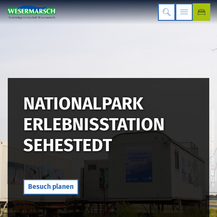
NATIONALPARK
| Joke Pouliart, waddensea.travel
ERLEBNISSTATION
SEHESTEDT
CC-BY
©
Besuch planen