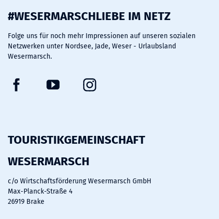
#WESERMARSCHLIEBE IM NETZ
Folge uns für noch mehr Impressionen auf unseren sozialen
Netzwerken unter Nordsee, Jade, Weser - Urlaubsland
Wesermarsch.
F
Y
I
a
o
n
c
u
s
e
t
t
b
u
a
TOURISTIKGEMEINSCHAFT
o
b
g
WESERMARSCH
o
e
r
k
a
c/o Wirtschaftsförderung Wesermarsch GmbH
m
Max-Planck-Straße 4
26919 Brake