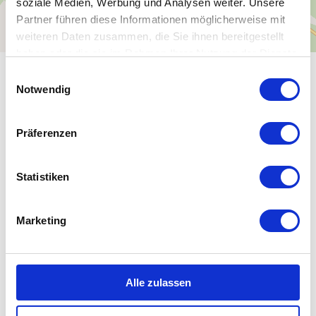
soziale Medien, Werbung und Analysen weiter. Unsere
Partner führen diese Informationen möglicherweise mit
weiteren Daten zusammen, die Sie ihnen bereitgestellt
haben oder die sie im Rahmen Ihrer Nutzung der Dienste
gesammelt haben.
E
ALLGEMEINE INFORMATIONEN
Notwendig
i
n
w
Präferenzen
i
l
ÖFFNUNGSZEITEN
l
Statistiken
i
PREISINFORMATIONEN
g
Marketing
u
n
ANREISE
g
s
Alle zulassen
a
u