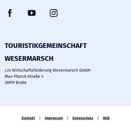
F
Y
I
a
o
n
c
u
s
e
t
t
b
u
a
TOURISTIKGEMEINSCHAFT
o
b
g
WESERMARSCH
o
e
r
k
a
c/o Wirtschaftsförderung Wesermarsch GmbH
m
Max-Planck-Straße 4
26919 Brake
Kontakt
Impressum
Datenschutz
AGB