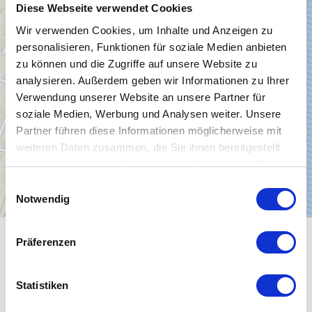
Diese Webseite verwendet Cookies
Wir verwenden Cookies, um Inhalte und Anzeigen zu
personalisieren, Funktionen für soziale Medien anbieten
zu können und die Zugriffe auf unsere Website zu
analysieren. Außerdem geben wir Informationen zu Ihrer
Verwendung unserer Website an unsere Partner für
soziale Medien, Werbung und Analysen weiter. Unsere
Partner führen diese Informationen möglicherweise mit
weiteren Daten zusammen, die Sie ihnen bereitgestellt
haben oder die sie im Rahmen Ihrer Nutzung der Dienste
gesammelt haben.
E
Notwendig
i
n
w
Präferenzen
WEITERE SEHENSWÜRDIGKEITEN
i
l
l
Statistiken
i
öffnet um 10:00 Uhr