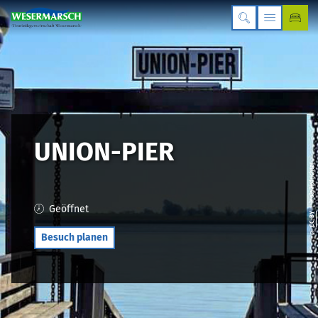
UNION-PIER
| Inola Hofrichter
Geöffnet
CC-BY
©
Besuch planen