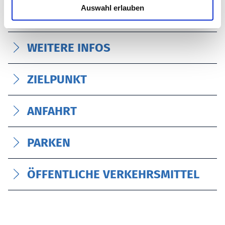
Auswahl erlauben
s
TOURART
w
a
WEITERE INFOS
h
l
ZIELPUNKT
ANFAHRT
PARKEN
ÖFFENTLICHE VERKEHRSMITTEL