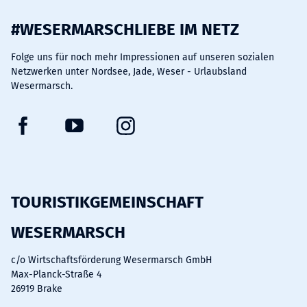
#WESERMARSCHLIEBE IM NETZ
Folge uns für noch mehr Impressionen auf unseren sozialen
Netzwerken unter Nordsee, Jade, Weser - Urlaubsland
Wesermarsch.
F
Y
I
a
o
n
c
u
s
e
t
t
b
u
a
TOURISTIKGEMEINSCHAFT
o
b
g
WESERMARSCH
o
e
r
k
a
c/o Wirtschaftsförderung Wesermarsch GmbH
m
Max-Planck-Straße 4
26919 Brake