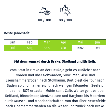
80 / 100
80 / 100
Beste Jahreszeit
Jan
Feb
Mär
Apr
Mai
Jun
Jul
Aug
Sep
Okt
Nov
Dez
Mit dem rennrad durch Brake, Stadland und Elsfleth.
Vom Start in Brake an der Heukaje geht es zunächst nach
Norden und über Golzwarden, Sürwürden, Alse und
Esenshammergroden nach Stollhamm. Dort biegt die Tour nach
Süden ab und man erreicht nach wenigen Kilometern Seefeld
mit seiner 1876 erbauten Mühle samt Café. Weiter geht es über
Reitland, Rönnelmoor, Mentzhausen und Barghorn bis Moorriem
durch Marsch- und Moorlandschaften. Von dort über Neuenfelde
nach Oberhammelwarden an die Weser und zurück nach Brake.