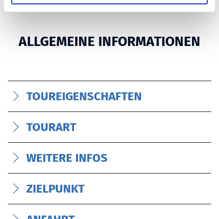
w
a
h
ALLGEMEINE INFORMATIONEN
l
TOUREIGENSCHAFTEN
TOURART
WEITERE INFOS
ZIELPUNKT