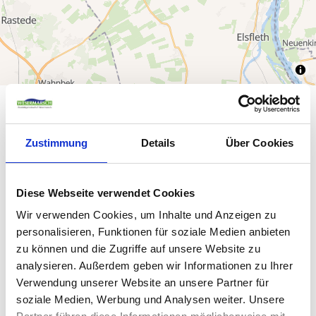
10 m
5 m
Zustimmung
Details
Über Cookies
0 m
Diese Webseite verwendet Cookies
-5 m
Wir verwenden Cookies, um Inhalte und Anzeigen zu
0 km
20 km
40 km
personalisieren, Funktionen für soziale Medien anbieten
zu können und die Zugriffe auf unsere Website zu
analysieren. Außerdem geben wir Informationen zu Ihrer
0 km
20 km
40 km
Verwendung unserer Website an unsere Partner für
0 km
56 km
soziale Medien, Werbung und Analysen weiter. Unsere