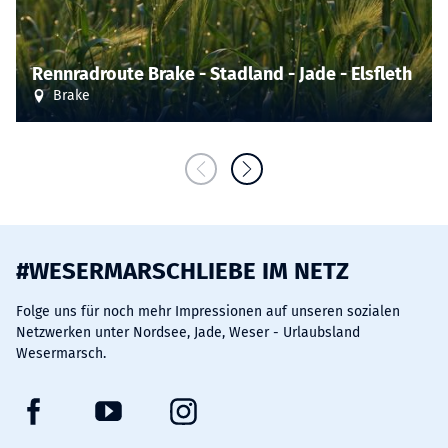
Rennradroute Brake - Stadland - Jade - Elsfleth
Brake
#WESERMARSCHLIEBE IM NETZ
Folge uns für noch mehr Impressionen auf unseren sozialen
Netzwerken unter Nordsee, Jade, Weser - Urlaubsland
Wesermarsch.
F
Y
I
a
o
n